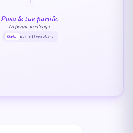
Posa le tue parole.
La penna le rilegge.
per riformulare
Ctrl
↵