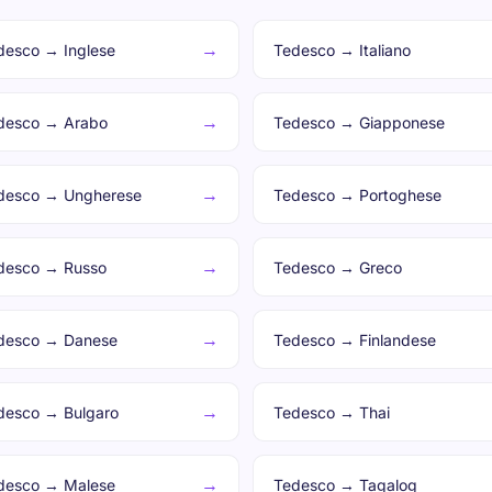
→
desco → Inglese
Tedesco → Italiano
→
desco → Arabo
Tedesco → Giapponese
→
desco → Ungherese
Tedesco → Portoghese
→
desco → Russo
Tedesco → Greco
→
desco → Danese
Tedesco → Finlandese
→
desco → Bulgaro
Tedesco → Thai
→
desco → Malese
Tedesco → Tagalog