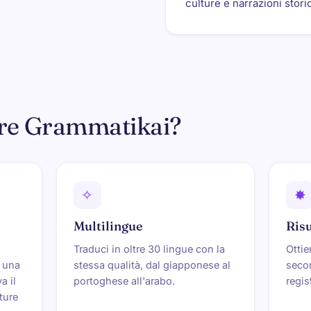
culture e narrazioni stori
ere Grammatikai?
✧
✸
Multilingue
Ris
Traduci in oltre 30 lingue con la
Ottie
o una
stessa qualità, dal giapponese al
secon
a il
portoghese all'arabo.
regis
ature