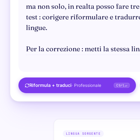
Riformula
+
traduci
·
Professionale
Ctrl
↵
LINGUA SORGENTE