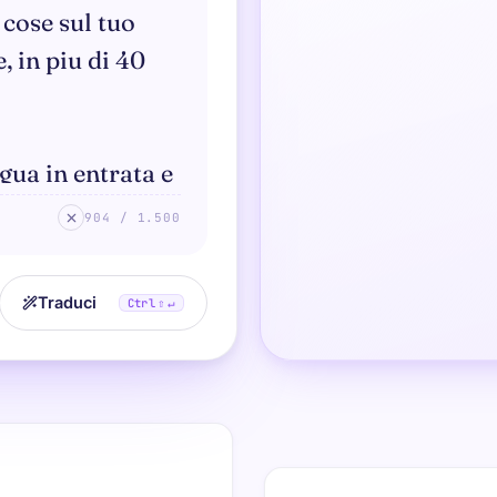
904 / 1.500
Traduci
Ctrl
⇧ ↵