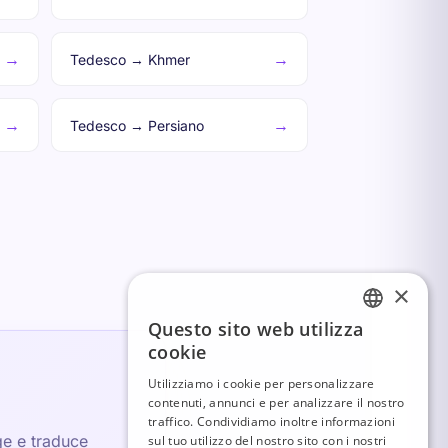
→
→
Tedesco → Khmer
→
→
Tedesco → Persiano
×
Questo sito web utilizza
FRENCH
cookie
ITALIAN
Utilizziamo i cookie per personalizzare
contenuti, annunci e per analizzare il nostro
GERMAN
traffico. Condividiamo inoltre informazioni
ENGLISH
ge e traduce
sul tuo utilizzo del nostro sito con i nostri