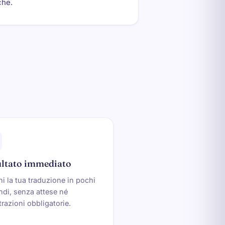
che.
ultato immediato
ni la tua traduzione in pochi
di, senza attese né
trazioni obbligatorie.