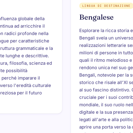
LINGUA DI DESTINAZIONE
Bengalese
influenza globale della
inua ad arricchire il
Esplorare la ricca storia e
on radici profonde nella
Bengali svela un universo
ingue per caratteristiche
realizzazioni letterarie se
ruttura grammaticale e la
milioni di persone in tutto 
e lunghe e descrittive.
quali il ritmo melodioso e 
ura, filosofia, scienza ed
rendono unica nel suo gene
te possibilità
Bengali, notevole per la s
i perché imparare il
storico che risale all'XI 
verso l'eredità culturale
al suo fascino distintivo.
eziosa per il futuro
cruciale per i suoi contribu
mondiale, il suo ruolo ne
digitale e la sua presenza
legati all'arte e alla polit
aprire una porta verso la