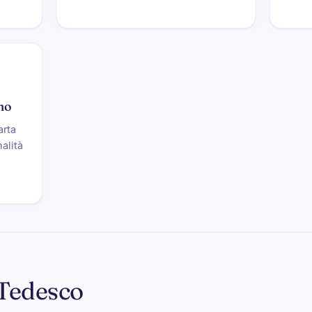
no
arta
nalità
 Tedesco