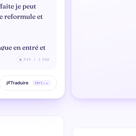
929 / 1 500
Traduire
Ctrl
⇧ ↵