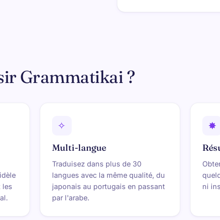
sir Grammatikai ?
✧
✸
Multi-langue
Rés
Traduisez dans plus de 30
Obte
idèle
langues avec la même qualité, du
quel
 les
japonais au portugais en passant
ni in
al.
par l'arabe.