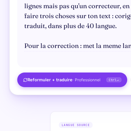
Reformuler
+
traduire
·
Professionnel
Ctrl
↵
LANGUE SOURCE