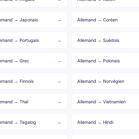
→
lemand → Japonais
Allemand → Coréen
→
lemand → Portugais
Allemand → Suédois
→
lemand → Grec
Allemand → Polonais
→
lemand → Finnois
Allemand → Norvégien
→
lemand → Thaï
Allemand → Vietnamien
→
lemand → Tagalog
Allemand → Hindi