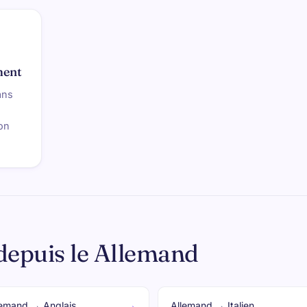
ment
ans
on
depuis le Allemand
→
lemand → Anglais
Allemand → Italien