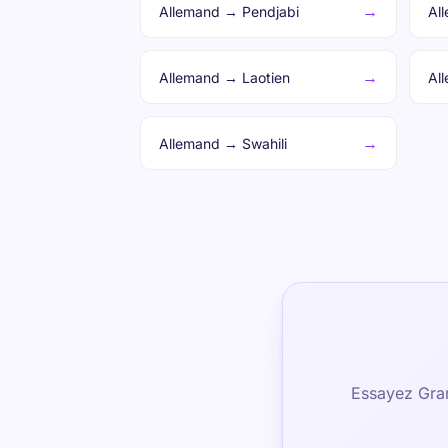
→
Allemand → Pendjabi
Al
→
Allemand → Laotien
Al
→
Allemand → Swahili
Essayez Gram