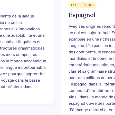
LANGUE CIBLE
Espagnol
inante de la langue
ale ne cesse
Avec ses origines remont
ennes aux innovations
ce qui est aujourd'hui l'
 une adaptabilité et une
épanouie en une richesse 
 captiver linguistes et
inégalée. L'expansion imp
structures grammaticales
des continents, le renda
 des mots composites
mondiales et le commerce
 dans le monde académique
caractéristiques unique
ne langue incontournable
clair et sa grammaire stru
uvrez pourquoi apprendre
pour des millions de pers
 voyage dans le passé
l'espagnol dans la littéra
out précieux dans le
continue d'enrichir notre
Ainsi, dans un monde de 
espagnol ouvre des porte
d'échange culturel et é