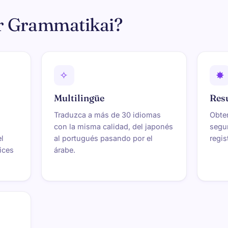
ir Grammatikai?
✧
✸
Multilingüe
Res
Traduzca a más de 30 idiomas
Obte
con la misma calidad, del japonés
segun
el
al portugués pasando por el
regis
tices
árabe.