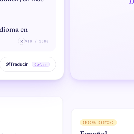
D
910 / 1500
Traducir
Ctrl
⇧ ↵
IDIOMA DESTINO
Español