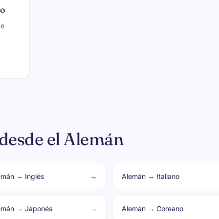
so
de
 desde el Alemán
→
emán → Inglés
Alemán → Italiano
→
emán → Japonés
Alemán → Coreano