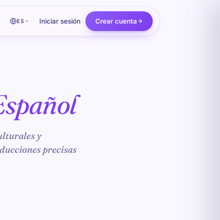
Iniciar sesión
Crear cuenta
ES
Español
ulturales y
aducciones precisas