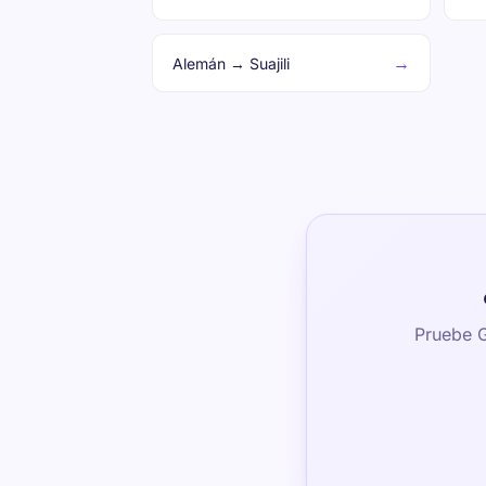
→
Alemán → Suajili
Pruebe G