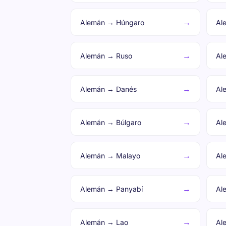
→
Alemán → Húngaro
Al
→
Alemán → Ruso
Al
→
Alemán → Danés
Al
→
Alemán → Búlgaro
Al
→
Alemán → Malayo
Al
→
Alemán → Panyabí
Al
→
Alemán → Lao
Al