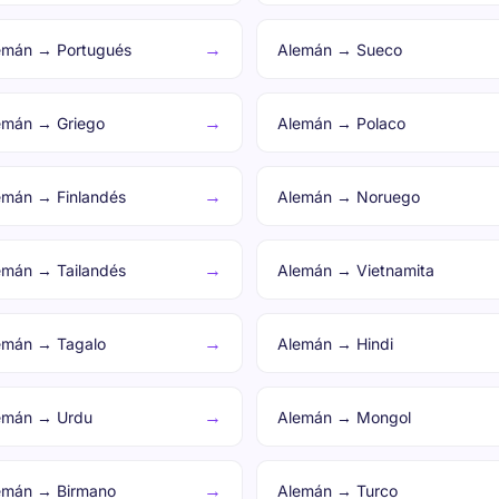
→
emán → Portugués
Alemán → Sueco
→
emán → Griego
Alemán → Polaco
→
emán → Finlandés
Alemán → Noruego
→
emán → Tailandés
Alemán → Vietnamita
→
emán → Tagalo
Alemán → Hindi
→
emán → Urdu
Alemán → Mongol
→
emán → Birmano
Alemán → Turco