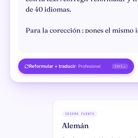
Reformular
+
traducir
·
Profesional
Ctrl
↵
IDIOMA FUENTE
Alemán