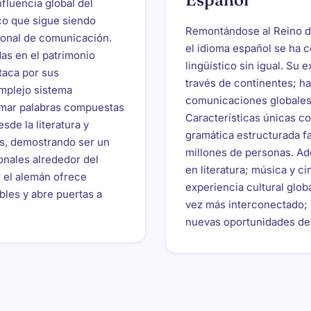
nfluencia global del
co que sigue siendo
Remontándose al Reino de
ional de comunicación.
el idioma español se ha c
as en el patrimonio
lingüístico sin igual. Su 
taca por sus
través de continentes; h
mplejo sistema
comunicaciones globales 
rmar palabras compuestas
Características únicas c
sde la literatura y
gramática estructurada fa
ios, demostrando ser un
millones de personas. Ad
onales alrededor del
en literatura; música y c
 el alemán ofrece
experiencia cultural glob
bles y abre puertas a
vez más interconectado; 
nuevas oportunidades de 