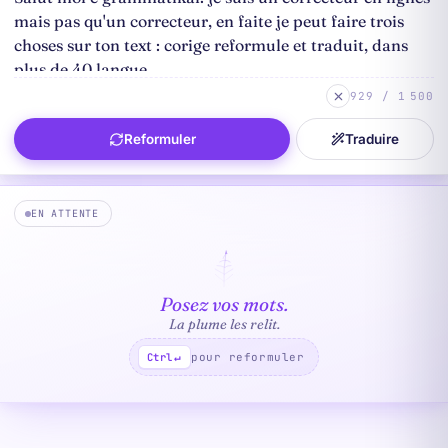
929 / 1 500
Reformuler
Traduire
EN ATTENTE
Posez vos mots.
La plume les relit.
pour reformuler
Ctrl
↵