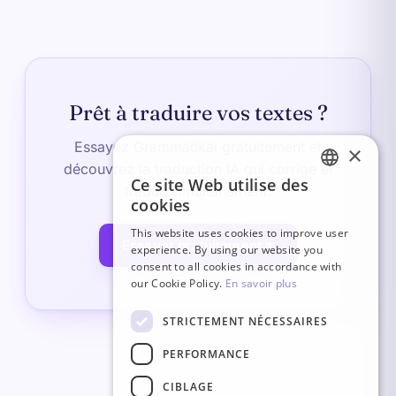
Prêt à traduire vos textes ?
Essayez Grammatikai gratuitement et
×
découvrez la traduction IA qui corrige et
Ce site Web utilise des
traduit simultanément.
FRENCH
cookies
ITALIAN
This website uses cookies to improve user
Essayer gratuitement
experience. By using our website you
GERMAN
consent to all cookies in accordance with
ENGLISH
our Cookie Policy.
En savoir plus
SPANISH
STRICTEMENT NÉCESSAIRES
PERFORMANCE
CIBLAGE