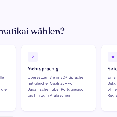
atikai wählen?
✧
✸
g
Mehrsprachig
Sofo
le
Übersetzen Sie in 30+ Sprachen
Erhal
mit gleicher Qualität – vom
Seku
 die
Japanischen über Portugiesisch
ohne
n
bis hin zum Arabischen.
Regis
.