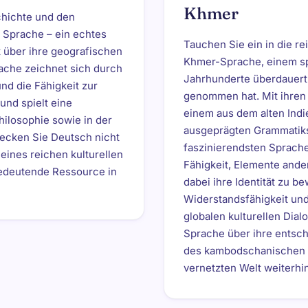
Khmer
chichte und den
 Sprache – ein echtes
Tauchen Sie ein in die r
t über ihre geografischen
Khmer-Sprache, einem sp
ache zeichnet sich durch
Jahrhunderte überdauert 
nd die Fähigkeit zur
genommen hat. Mit ihren
und spielt eine
einem aus dem alten Indi
Philosophie sowie in der
ausgeprägten Grammatikst
decken Sie Deutsch nicht
faszinierendsten Sprache
eines reichen kulturellen
Fähigkeit, Elemente ande
bedeutende Ressource in
dabei ihre Identität zu be
Widerstandsfähigkeit un
globalen kulturellen Dia
Sprache über ihre entsc
des kambodschanischen E
vernetzten Welt weiterhin