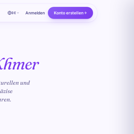
Anmelden
Konto erstellen
DE
Khmer
turellen und
äzise
hren.