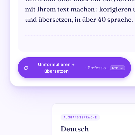
Umformulieren
+
·
Professionell
Ctrl
↵
übersetzen
AUSGANGSSPRACHE
Deutsch