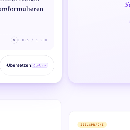
S
1.056 / 1.500
Übersetzen
Ctrl
⇧ ↵
ZIELSPRACHE