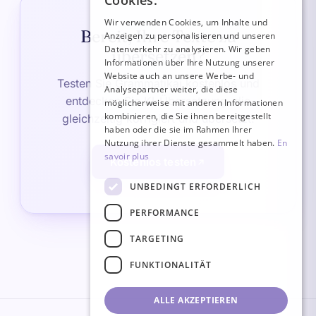
Cookies.
ITALIAN
Wir verwenden Cookies, um Inhalte und
Bereit, Ihre Texte zu
Anzeigen zu personalisieren und unseren
GERMAN
Datenverkehr zu analysieren. Wir geben
übersetzen?
ENGLISH
Informationen über Ihre Nutzung unserer
Website auch an unsere Werbe- und
Testen Sie Grammatikai kostenlos und
SPANISH
Analysepartner weiter, die diese
entdecken Sie KI-Übersetzung, die
möglicherweise mit anderen Informationen
kombinieren, die Sie ihnen bereitgestellt
gleichzeitig korrigiert und übersetzt.
haben oder die sie im Rahmen Ihrer
Nutzung ihrer Dienste gesammelt haben.
En
savoir plus
Kostenlos testen
UNBEDINGT ERFORDERLICH
PERFORMANCE
TARGETING
FUNKTIONALITÄT
ALLE AKZEPTIEREN