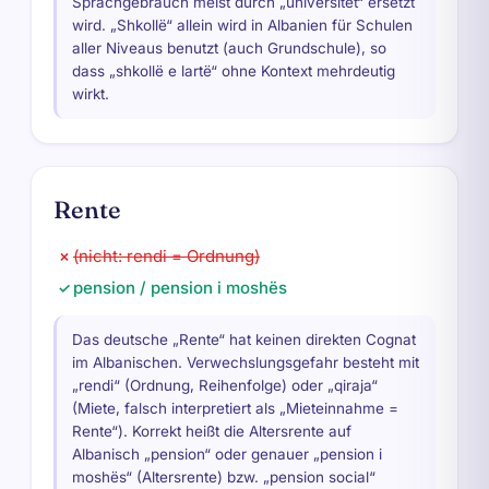
Sprachgebrauch meist durch „universitet“ ersetzt
wird. „Shkollë“ allein wird in Albanien für Schulen
aller Niveaus benutzt (auch Grundschule), so
dass „shkollë e lartë“ ohne Kontext mehrdeutig
wirkt.
Rente
(nicht: rendi = Ordnung)
✗
pension / pension i moshës
✓
Das deutsche „Rente“ hat keinen direkten Cognat
im Albanischen. Verwechslungsgefahr besteht mit
„rendi“ (Ordnung, Reihenfolge) oder „qiraja“
(Miete, falsch interpretiert als „Mieteinnahme =
Rente“). Korrekt heißt die Altersrente auf
Albanisch „pension“ oder genauer „pension i
moshës“ (Altersrente) bzw. „pension social“