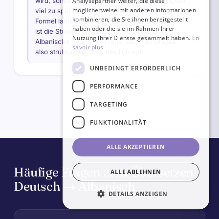
wird, sondern als Fragen nach Verspätung („wie
Analysepartner weiter, die diese
möglicherweise mit anderen Informationen
viel zu spät?“). Die idiomatische albanische
kombinieren, die Sie ihnen bereitgestellt
Formel lautet „Sa është ora?“, wörtlich „Wie viel
haben oder die sie im Rahmen Ihrer
ist die Stunde?“. Das Deutsche und das
Nutzung ihrer Dienste gesammelt haben.
En
Albanische bauen die Frage nach der Uhrzeit
savoir plus
also strukturell unterschiedlich auf.
UNBEDINGT ERFORDERLICH
PERFORMANCE
TARGETING
FUNKTIONALITÄT
ALLE AKZEPTIEREN
Häufige Fragen zum Übersetzen
ALLE ABLEHNEN
Deutsch → Albanisch
DETAILS ANZEIGEN