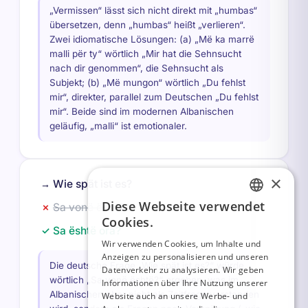
„Vermissen“ lässt sich nicht direkt mit „humbas“
übersetzen, denn „humbas“ heißt „verlieren“.
Zwei idiomatische Lösungen: (a) „Më ka marrë
malli për ty“ wörtlich „Mir hat die Sehnsucht
nach dir genommen“, die Sehnsucht als
Subjekt; (b) „Më mungon“ wörtlich „Du fehlst
mir“, direkter, parallel zum Deutschen „Du fehlst
mir“. Beide sind im modernen Albanischen
geläufig, „malli“ ist emotionaler.
×
Wie spät ist es?
→
Diese Webseite verwendet
Sa vonë është?
✗
FRENCH
Cookies.
Sa është ora?
✓
ITALIAN
Wir verwenden Cookies, um Inhalte und
Anzeigen zu personalisieren und unseren
GERMAN
Die deutsche Frage „Wie spät ist es?“ würde
Datenverkehr zu analysieren. Wir geben
wörtlich „Sa vonë është?“ ergeben, was im
ENGLISH
Informationen über Ihre Nutzung unserer
Albanischen aber nicht als Zeitfrage verstanden
Website auch an unsere Werbe- und
SPANISH