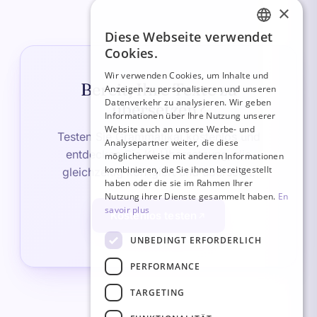
×
Diese Webseite verwendet
FRENCH
Cookies.
ITALIAN
Wir verwenden Cookies, um Inhalte und
Bereit, Ihre Texte zu
Anzeigen zu personalisieren und unseren
GERMAN
Datenverkehr zu analysieren. Wir geben
übersetzen?
ENGLISH
Informationen über Ihre Nutzung unserer
Website auch an unsere Werbe- und
Testen Sie Grammatikai kostenlos und
SPANISH
Analysepartner weiter, die diese
entdecken Sie KI-Übersetzung, die
möglicherweise mit anderen Informationen
kombinieren, die Sie ihnen bereitgestellt
gleichzeitig korrigiert und übersetzt.
haben oder die sie im Rahmen Ihrer
Nutzung ihrer Dienste gesammelt haben.
En
savoir plus
Kostenlos testen
UNBEDINGT ERFORDERLICH
PERFORMANCE
TARGETING