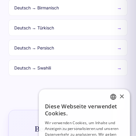
→
Deutsch → Birmanisch
→
Deutsch → Türkisch
→
Deutsch → Persisch
→
Deutsch → Swahili
×
Diese Webseite verwendet
FRENCH
Cookies.
ITALIAN
Wir verwenden Cookies, um Inhalte und
Bereit, Ihre Texte zu
Anzeigen zu personalisieren und unseren
GERMAN
Datenverkehr zu analysieren. Wir geben