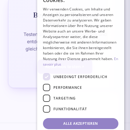
Cookies.
ITALIAN
Wir verwenden Cookies, um Inhalte und
Bereit, Ihre Texte zu
Anzeigen zu personalisieren und unseren
GERMAN
Datenverkehr zu analysieren. Wir geben
übersetzen?
ENGLISH
Informationen über Ihre Nutzung unserer
Website auch an unsere Werbe- und
Testen Sie Grammatikai kostenlos und
SPANISH
Analysepartner weiter, die diese
entdecken Sie KI-Übersetzung, die
möglicherweise mit anderen Informationen
kombinieren, die Sie ihnen bereitgestellt
gleichzeitig korrigiert und übersetzt.
haben oder die sie im Rahmen Ihrer
Nutzung ihrer Dienste gesammelt haben.
En
savoir plus
Kostenlos testen
UNBEDINGT ERFORDERLICH
PERFORMANCE
TARGETING
FUNKTIONALITÄT
ALLE AKZEPTIEREN